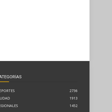
ATEGORÍAS
EPORTES
2736
IUDAD
1913
EGIONALES
1452