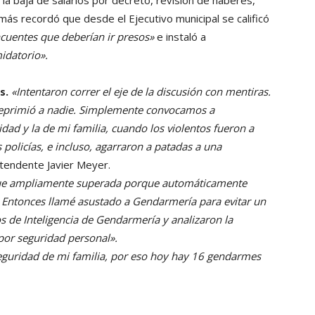
 la baja de salarios por decreto, revisión de haberes,
ás recordó que desde el Ejecutivo municipal se calificó
ncuentes que deberían ir presos»
e instaló a
idatorio».
s.
«Intentaron correr el eje de la discusión con mentiras.
 reprimió a nadie. Simplemente convocamos a
d y la de mi familia, cuando los violentos fueron a
 policías, e incluso, agarraron a patadas a una
ntendente Javier Meyer.
l fue ampliamente superada porque automáticamente
. Entonces llamé asustado a Gendarmería para evitar un
os de Inteligencia de Gendarmería y analizaron la
por seguridad personal».
seguridad de mi familia, por eso hoy hay 16 gendarmes