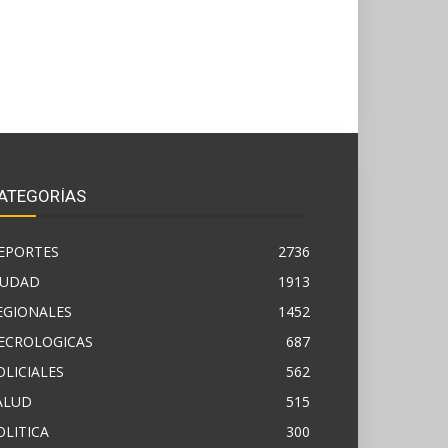
ATEGORÍAS
EPORTES
2736
IUDAD
1913
EGIONALES
1452
ECROLOGICAS
687
OLICIALES
562
ALUD
515
OLITICA
300