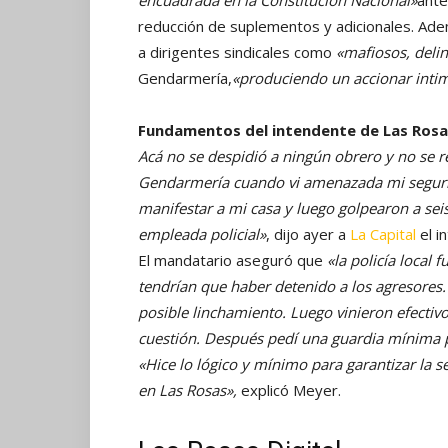
encuadrada en la Constitución Nacional»
ante
reducción de suplementos y adicionales. Adem
a dirigentes sindicales como
«mafiosos, deli
Gendarmería,
«produciendo un accionar intim
Fundamentos del intendente de Las Rosa
Acá no se despidió a ningún obrero y no se
Gendarmería cuando vi amenazada mi segurida
manifestar a mi casa y luego golpearon a seis
empleada policial»
, dijo ayer a
La Capital
el i
El mandatario aseguró que
«la policía loca
tendrían que haber detenido a los agresores
posible linchamiento. Luego vinieron efectiv
cuestión. Después pedí una guardia mínima 
«Hice lo lógico y mínimo para garantizar la 
en Las Rosas»,
explicó Meyer.