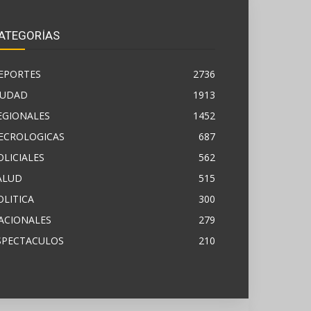
ATEGORÍAS
EPORTES
2736
IUDAD
1913
EGIONALES
1452
ECROLOGICAS
687
OLICIALES
562
ALUD
515
OLITICA
300
ACIONALES
279
SPECTACULOS
210