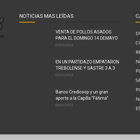
NOTICIAS MAS LEÍDAS
C
VENTA DE POLLOS ASADOS
D
PARA EL DOMINGO 14 DEMAYO
C
05/05/2023
R
N
EN UN PARTIDAZO EMPATARON
TREBOLENSE Y SASTRE 3 A 3
P
09/05/2023
S
P
Banco Credicoop y un gran
aporte a la Capilla “Fátima”
N
08/05/2023
E