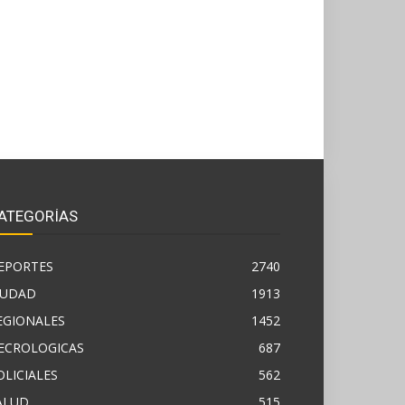
ATEGORÍAS
EPORTES
2740
IUDAD
1913
EGIONALES
1452
ECROLOGICAS
687
OLICIALES
562
ALUD
515