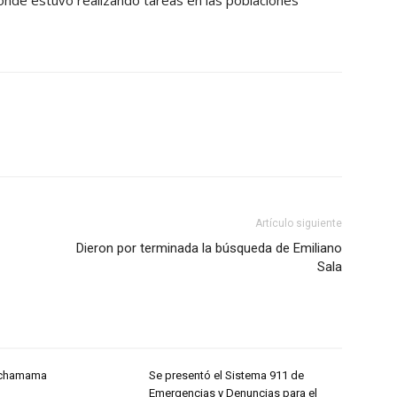
donde estuvo realizando tareas en las poblaciones
Artículo siguiente
Dieron por terminada la búsqueda de Emiliano
Sala
Pachamama
Se presentó el Sistema 911 de
Emergencias y Denuncias para el