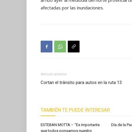
arribó ayer al mediodía del norte provincial 
afectadas por las inundaciones.
Artículo anterior
Cortan el tránsito para autos en la ruta 13
TAMBIÉN TE PUEDE INTERESAR
ESTEBAN MOTTA – “Es importante
Día de la 
que todos pongamos nuestro