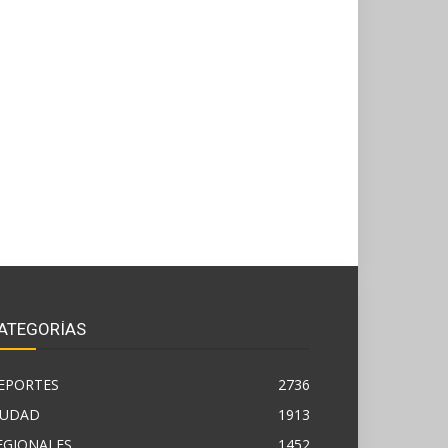
ATEGORÍAS
EPORTES
2736
IUDAD
1913
EGIONALES
1452