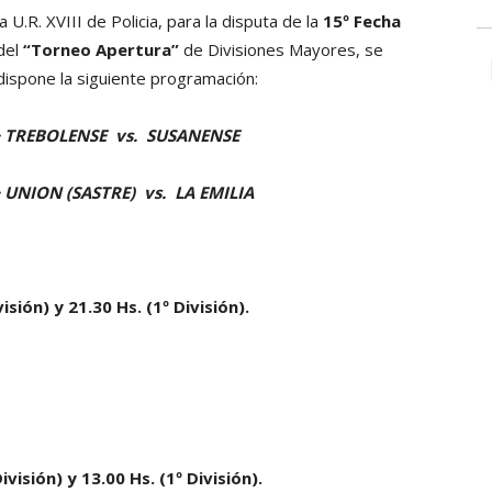
la U.R. XVIII de Policia, para la disputa de la
15º Fecha
del
“Torneo Apertura”
de Divisiones Mayores, se
dispone la siguiente programación:
·
TREBOLENSE
vs.
SUSANENSE
UNION (SASTRE)
vs.
LA EMILIA
isión) y 21.30 Hs. (1º División).
visión) y 13.00 Hs. (1º División).