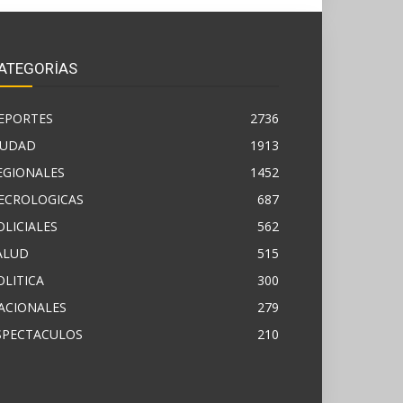
ATEGORÍAS
EPORTES
2736
IUDAD
1913
EGIONALES
1452
ECROLOGICAS
687
OLICIALES
562
ALUD
515
OLITICA
300
ACIONALES
279
SPECTACULOS
210