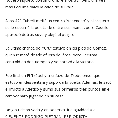
Novero inquietó con un tiro libre a los 32′, pero una vez
más Lecuima salvó la caída de su valla.
A los 42′, Cuberli metió un centro “venenoso” y al arquero
se le escurrió la pelota de entre sus manos, pero Castillo
apareció detrás suyo y alejó el peligro.
La última chance del “Uru” estuvo en los pies de Gómez,
quien remató desde afuera del área, pero Lecuima
controló en dos tiempos y se abrazó a la victoria.
Fue final en El Trébol y triunfazo de Trebolense, que
estuvo en desventaja y supo darlo vuelta. Además, le sacó
el invicto a Atlético y sumó sus primeros tres puntos en el
campeonato jugando en su casa.
Dirigió Edison Sada y en Reserva, fue igualdad 0 a
0.FUENTE RODRIGO PIETRANI PERIODISTA