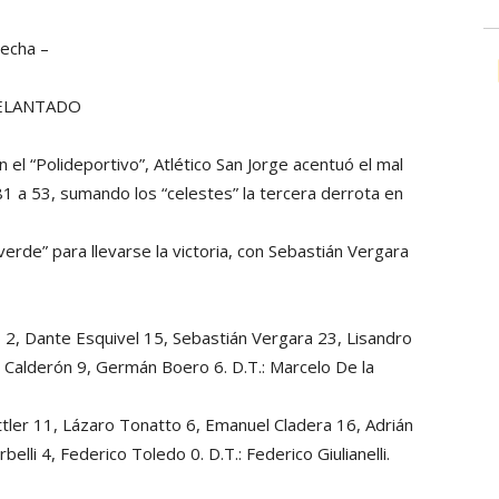
echa –
DELANTADO
 el “Polideportivo”, At
lético San Jorge acentuó el mal
 a 53, sumando los “celestes” la tercera derrota en
iverde” para llevarse la victoria, con Sebastián Vergara
, Dante Esquivel 15, Sebastián Vergara 23, Lisandro
go Calderón 9, Germán Boero 6. D.T.: Marcelo De la
tler 11, Lázaro Tonatto 6, Emanuel Cladera 16, Adrián
elli 4, Federico Toledo 0. D.T.: Federico Giulianelli.