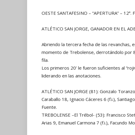
OESTE SANTAFESINO – “APERTURA” – 12ª. F
ATLÉTICO SAN JORGE, GANADOR EN EL A
Abriendo la tercera fecha de las revanchas, en
momento de Trebolense, derrotándolo por 81
fila.
Los primeros 20’ le fueron suficientes al “roj
liderando en las anotaciones.
ATLÉTICO SAN JORGE (81): Gonzalo Toranzo 2
Caraballo 18, Ignacio Cáceres 6 (f.i.), Santia
Fuente.
TREBOLENSE –El Trébol- (53): Francisco Stet
Arias 9, Emanuel Carmona 7 (f.i.), Facundo Morb