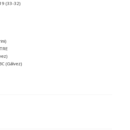
-19 (33-32)
ini)
STRE
vez)
C (Gálvez)