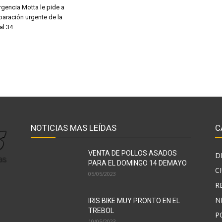
gencia Motta le pide a
paración urgente de la
al 34
NOTICIAS MAS LEÍDAS
C
VENTA DE POLLOS ASADOS
D
PARA EL DOMINGO 14 DEMAYO
C
05/05/2023
R
N
IRIS BIKE MUY PRONTO EN EL
TREBOL
P
10/05/2023