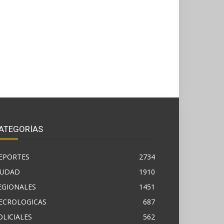
ATEGORÍAS
EPORTES
2734
IUDAD
1910
EGIONALES
1451
ECROLOGICAS
687
OLICIALES
562