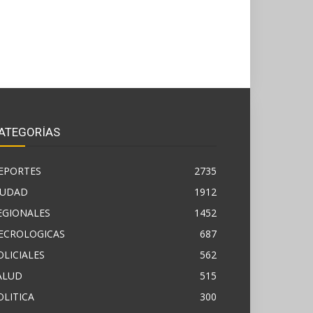
ATEGORÍAS
EPORTES
2735
IUDAD
1912
EGIONALES
1452
ECROLOGICAS
687
OLICIALES
562
ALUD
515
OLITICA
300