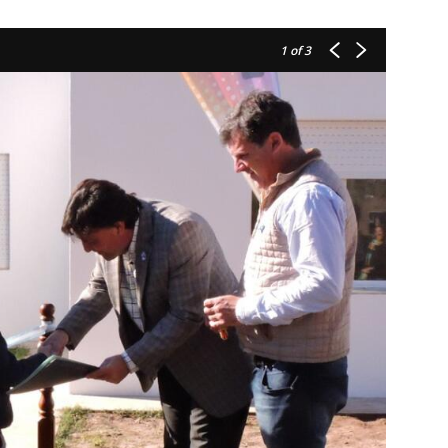
1
of 3