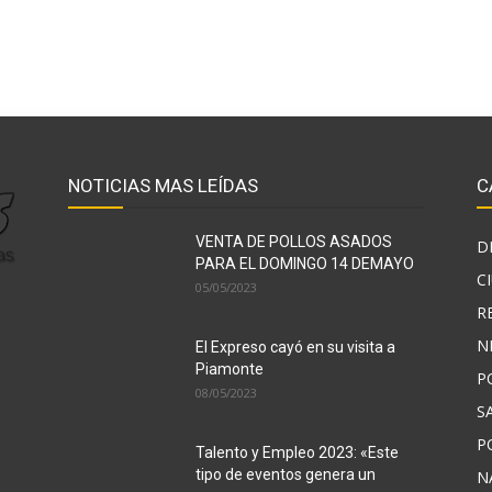
NOTICIAS MAS LEÍDAS
C
VENTA DE POLLOS ASADOS
D
PARA EL DOMINGO 14 DEMAYO
C
05/05/2023
R
N
El Expreso cayó en su visita a
Piamonte
P
08/05/2023
S
P
Talento y Empleo 2023: «Este
tipo de eventos genera un
N