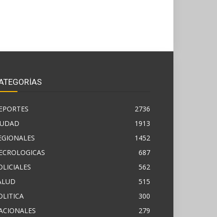
ATEGORÍAS
EPORTES
2736
IUDAD
1913
EGIONALES
1452
ECROLOGICAS
687
OLICIALES
562
ALUD
515
OLITICA
300
ACIONALES
279