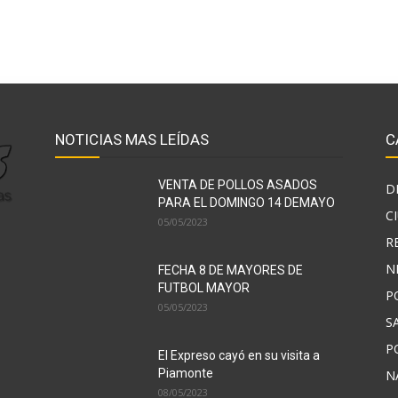
NOTICIAS MAS LEÍDAS
C
VENTA DE POLLOS ASADOS
D
PARA EL DOMINGO 14 DEMAYO
C
05/05/2023
R
N
FECHA 8 DE MAYORES DE
FUTBOL MAYOR
P
05/05/2023
S
P
El Expreso cayó en su visita a
Piamonte
N
08/05/2023