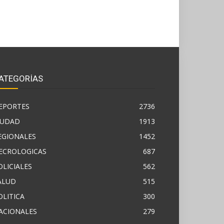
ATEGORÍAS
EPORTES
2736
IUDAD
1913
EGIONALES
1452
ECROLOGICAS
687
OLICIALES
562
ALUD
515
OLITICA
300
ACIONALES
279