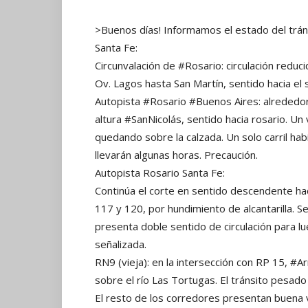
>Buenos días! Informamos el estado del tránsi
Santa Fe:
Circunvalación de #Rosario: circulación reduc
Ov. Lagos hasta San Martín, sentido hacia el s
Autopista #Rosario #Buenos Aires: alrededor 
altura #SanNicolás, sentido hacia rosario. U
quedando sobre la calzada. Un solo carril hab
llevarán algunas horas. Precaución.
Autopista Rosario Santa Fe:
Continúa el corte en sentido descendente ha
117 y 120, por hundimiento de alcantarilla. S
presenta doble sentido de circulación para lu
señalizada.
RN9 (vieja): en la intersección con RP 15, #
sobre el río Las Tortugas. El tránsito pesad
El resto de los corredores presentan buena vis