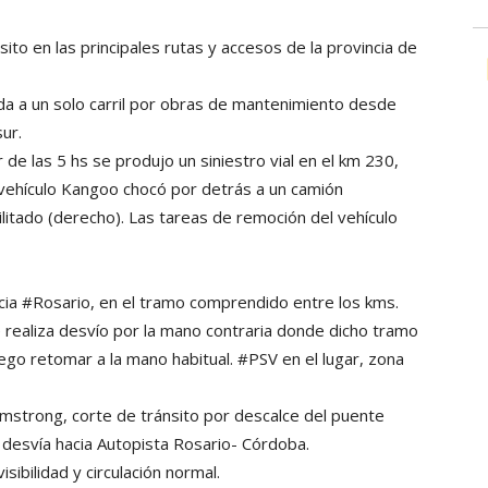
to en las principales rutas y accesos de la provincia de
ida a un solo carril por obras de mantenimiento desde
ur.
de las 5 hs se produjo un siniestro vial en el km 230,
n vehículo Kangoo chocó por detrás a un camión
ilitado (derecho). Las tareas de remoción del vehículo
cia #Rosario, en el tramo comprendido entre los kms.
e realiza desvío por la mano contraria donde dicho tramo
ego retomar a la mano habitual. #PSV en el lugar, zona
Armstrong, corte de tránsito por descalce del puente
o desvía hacia Autopista Rosario- Córdoba.
ibilidad y circulación normal.