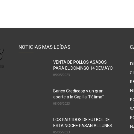
NOTICIAS MAS LEÍDAS
C
VENTA DE POLLOS ASADOS
D
PARA EL DOMINGO 14 DEMAYO
C
05/05/2023
R
N
Banco Credicoop y un gran
aporte a la Capilla “Fátima”
P
08/05/2023
S
P
LOS PARTIDOS DE FUTBOL DE
ESTA NOCHE PASAN AL LUNES
N
05/05/2023