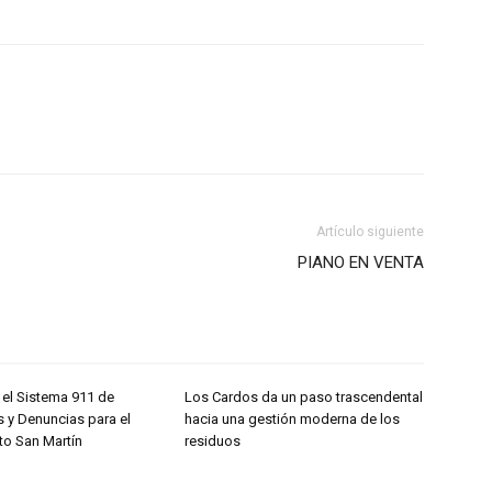
Artículo siguiente
PIANO EN VENTA
 el Sistema 911 de
Los Cardos da un paso trascendental
 y Denuncias para el
hacia una gestión moderna de los
o San Martín
residuos