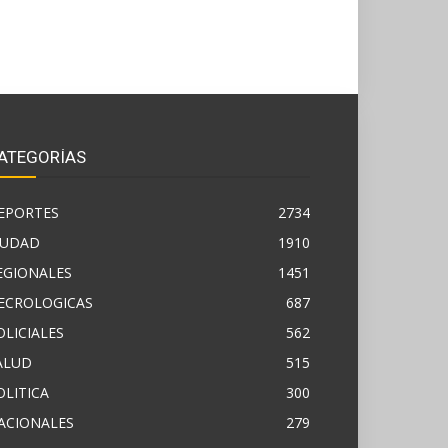
ATEGORÍAS
EPORTES
2734
IUDAD
1910
EGIONALES
1451
ECROLOGICAS
687
OLICIALES
562
ALUD
515
OLITICA
300
ACIONALES
279