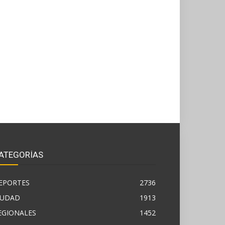
ATEGORÍAS
EPORTES
2736
IUDAD
1913
EGIONALES
1452