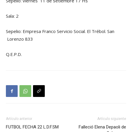
Sepelio: viernes 11 de setiembre 17 Hs
Sala: 2
Sepelio: Empresa Franco Servicio Social. El Trébol. San
Lorenzo 833
Q.E.P.D.
Artículo anterior
Artículo siguiente
FUTBOL FECHA 22 L.D.F.SM
Falleció Elena Depaoli de