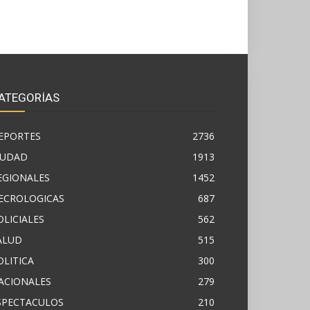
ATEGORÍAS
EPORTES
2736
IUDAD
1913
EGIONALES
1452
ECROLOGICAS
687
OLICIALES
562
ALUD
515
OLITICA
300
ACIONALES
279
SPECTACULOS
210