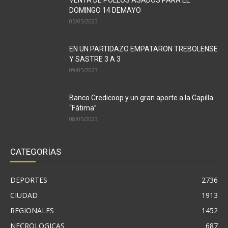
VENTA DE POLLOS ASADOS PARA EL
DOMINGO 14 DEMAYO
05/05/2023
EN UN PARTIDAZO EMPATARON TREBOLENSE
Y SASTRE 3 A 3
09/05/2023
Banco Credicoop y un gran aporte a la Capilla
“Fátima”
08/05/2023
CATEGORÍAS
DEPORTES
2736
CIUDAD
1913
REGIONALES
1452
NECROLOGICAS
687