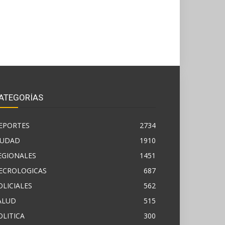
ATEGORÍAS
EPORTES
2734
IUDAD
1910
EGIONALES
1451
ECROLOGICAS
687
OLICIALES
562
ALUD
515
OLITICA
300