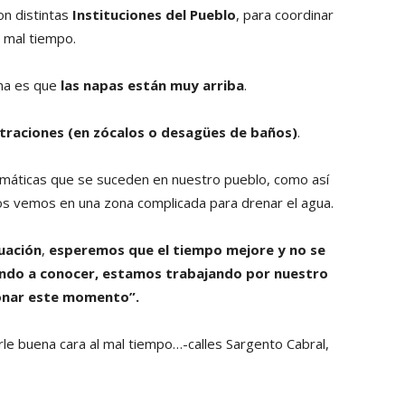
on distintas
Instituciones del Pueblo
, para coordinar
 mal tiempo.
ma es que
las napas están muy arriba
.
ltraciones (en zócalos o desagües de baños)
.
imáticas que se suceden en nuestro pueblo, como así
nos vemos en una zona complicada para drenar el agua.
uación
,
esperemos que el tiempo mejore y no se
ndo a conocer,
estamos trabajando por nuestro
ionar este momento”.
le buena cara al mal tiempo…-calles Sargento Cabral,