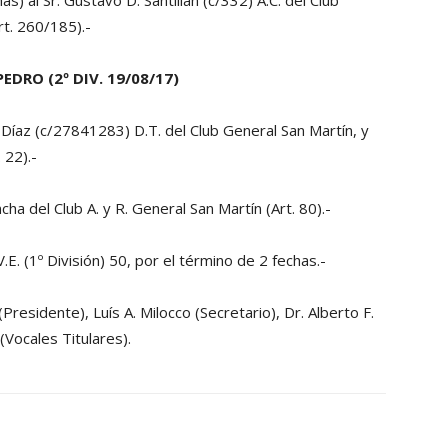
s) al Sr. Gustavo D. Santillán (c/332) A.C. del Club
rt. 260/185).-
EDRO (2º DIV. 19/08/17)
Díaz (c/27841283) D.T. del Club General San Martín, y
 22).-
ha del Club A. y R. General San Martín (Art. 80).-
 V.E. (1º División) 50, por el término de 2 fechas.-
residente), Luís A. Milocco (Secretario), Dr. Alberto F.
 (Vocales Titulares).