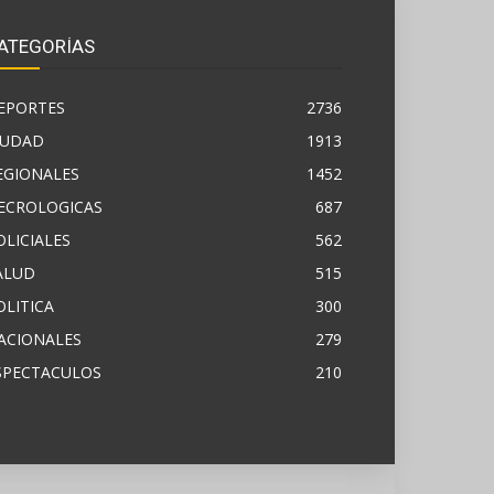
ATEGORÍAS
EPORTES
2736
IUDAD
1913
EGIONALES
1452
ECROLOGICAS
687
OLICIALES
562
ALUD
515
OLITICA
300
ACIONALES
279
SPECTACULOS
210