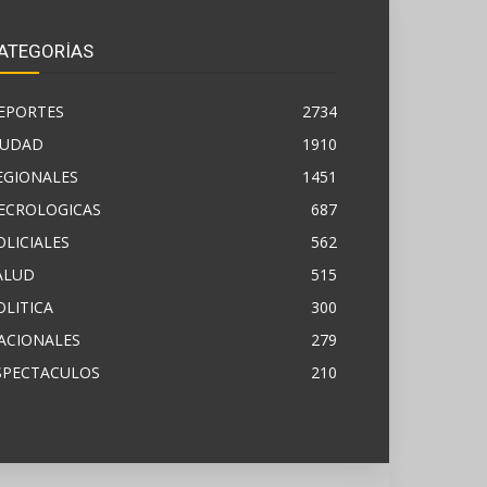
ATEGORÍAS
EPORTES
2734
IUDAD
1910
EGIONALES
1451
ECROLOGICAS
687
OLICIALES
562
ALUD
515
OLITICA
300
ACIONALES
279
SPECTACULOS
210