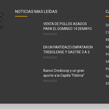
NOTICIAS MAS LEÍDAS
C
VENTA DE POLLOS ASADOS
D
PARA EL DOMINGO 14 DEMAYO
C
05/05/2023
R
N
EN UN PARTIDAZO EMPATARON
TREBOLENSE Y SASTRE 3 A 3
P
09/05/2023
S
P
Banco Credicoop y un gran
aporte a la Capilla “Fátima”
N
08/05/2023
E