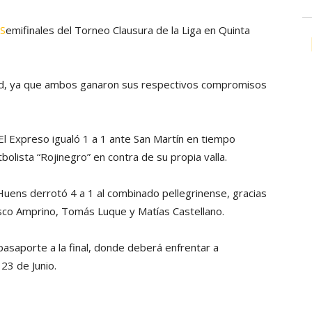
S
emifinales del Torneo Clausura de la Liga en Quinta
udad, ya que ambos ganaron sus respectivos compromisos
l Expreso igualó 1 a 1 ante San Martín en tiempo
tbolista “Rojinegro” en contra de su propia valla.
 Huens derrotó 4 a 1 al combinado pellegrinense, gracias
isco Amprino, Tomás Luque y Matías Castellano.
 pasaporte a la final, donde deberá enfrentar a
 23 de Junio.