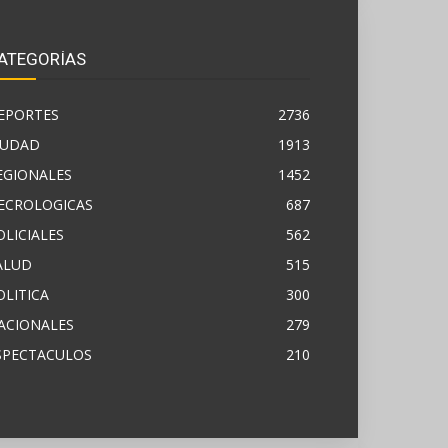
ATEGORÍAS
EPORTES
2736
IUDAD
1913
EGIONALES
1452
ECROLOGICAS
687
OLICIALES
562
ALUD
515
OLITICA
300
ACIONALES
279
SPECTACULOS
210