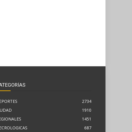
ATEGORÍAS
EPORTES
2734
IUDAD
1910
EGIONALES
1451
ECROLOGICAS
687