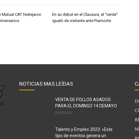
y Mutual CAT festejaron
En su debut en el Clausura, el “verde”
niversarios
igualó de visitante ante Piamonte
NOTICIAS MAS LEÍDAS
C
VENTA DE POLLOS ASADOS
D
PARA EL DOMINGO 14 DEMAYO
C
05/05/2023
R
N
Talento y Empleo 2023: «Este
tipo de eventos genera un
P