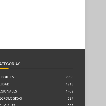
ATEGORÍAS
EPORTES
2736
IUDAD
1913
EGIONALES
1452
ECROLOGICAS
687
OLICIALES
562