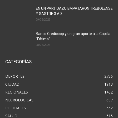
EN UN PARTIDAZO EMPATARON TREBOLENSE
Y SASTRE 3 A 3
09/05/2023
Banco Credicoop y un gran aporte a la Capilla
“Fátima”
08/05/2023
CATEGORÍAS
DEPORTES
2736
CIUDAD
1913
REGIONALES
1452
NECROLOGICAS
687
POLICIALES
562
SALUD
515