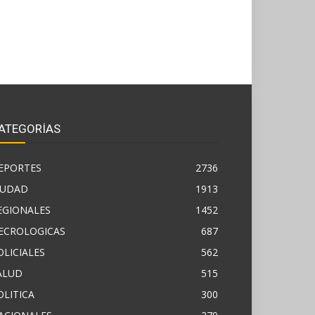
ATEGORÍAS
EPORTES
2736
IUDAD
1913
EGIONALES
1452
ECROLOGICAS
687
OLICIALES
562
ALUD
515
OLITICA
300