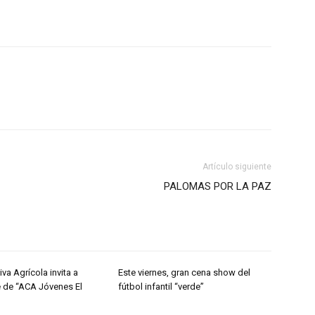
Artículo siguiente
PALOMAS POR LA PAZ
va Agrícola invita a
Este viernes, gran cena show del
e de “ACA Jóvenes El
fútbol infantil “verde”