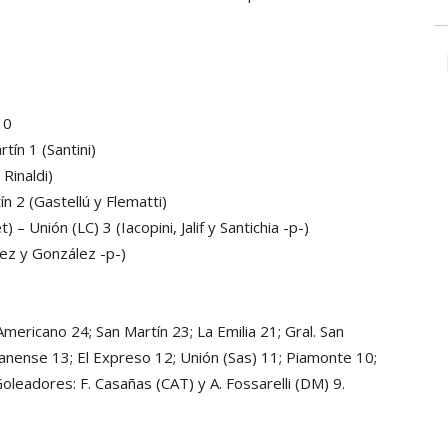
 0
tín 1 (Santini)
Rinaldi)
n 2 (Gastellú y Flematti)
 Unión (LC) 3 (Iacopini, Jalif y Santichia -p-)
áez y González -p-)
Americano 24; San Martín 23; La Emilia 21; Gral. San
anense 13; El Expreso 12; Unión (Sas) 11; Piamonte 10;
oleadores: F. Casañas (CAT) y A. Fossarelli (DM) 9.