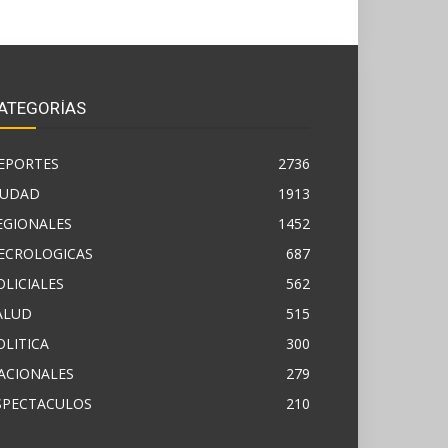
ATEGORÍAS
EPORTES
2736
IUDAD
1913
EGIONALES
1452
ECROLOGICAS
687
OLICIALES
562
ALUD
515
OLITICA
300
ACIONALES
279
SPECTACULOS
210