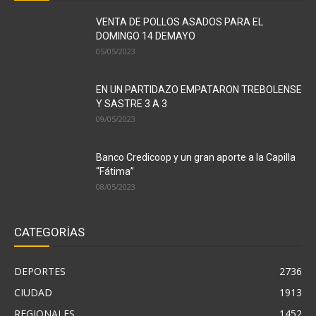
VENTA DE POLLOS ASADOS PARA EL
DOMINGO 14 DEMAYO
05/05/2023
EN UN PARTIDAZO EMPATARON TREBOLENSE
Y SASTRE 3 A 3
09/05/2023
Banco Credicoop y un gran aporte a la Capilla
“Fátima”
08/05/2023
CATEGORÍAS
DEPORTES
2736
CIUDAD
1913
REGIONALES
1452