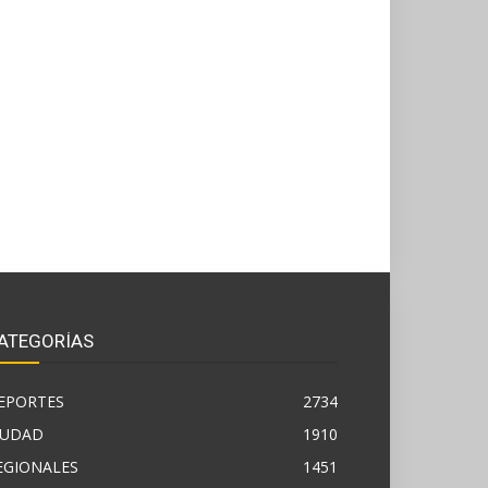
ATEGORÍAS
EPORTES
2734
IUDAD
1910
EGIONALES
1451